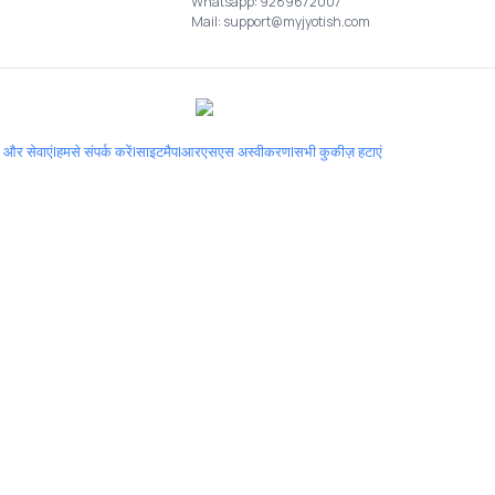
Whatsapp: 9289672007
Mail: support@myjyotish.com
द और सेवाएं
|
हमसे संपर्क करें
|
साइटमैप
|
आरएसएस अस्वीकरण
|
सभी कुकीज़ हटाएं