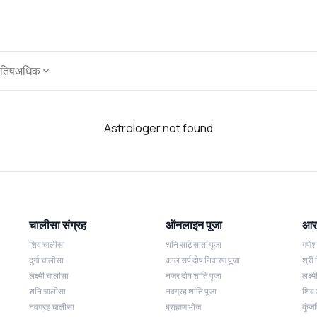
ोतिष
अधिक
Astrologer not found
चालीसा संग्रह
ऑनलाइन पूजा
आरत
शिव चालीसा
शनि साढ़े साती पूजा
गणे
दुर्गा चालीसा
काल सर्प दोष निवारण पूजा
श्री 
लक्ष्मी चालीसा
नज़र दोष शांति पूजा
लक्ष
शनि चालीसा
नवग्रह शांति पूजा
शिव
नवग्रह चालीसा
ब्राह्मण भोज
कुंज