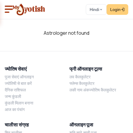
Hindi
Login
Astrologer not found
ज्योतिष सेवाएं
फ्री ऑनलाइन टूल्स
पूजा सेवाएं ऑनलाइन
लव कैलकुलेटर
ज्योतिषी से बात करें
फ्लेम्स कैलकुलेटर
दैनिक राशिफल
लकी नाम अंकज्योतिष कैलकुलेटर
जन्म कुंडली
कुंडली मिलान बनाना
आज का पंचांग
चालीसा संग्रह
ऑनलाइन पूजा
शिव चालीसा
शनि साढ़े साती पूजा