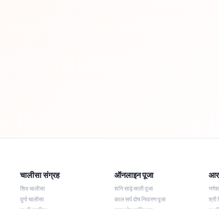
चालीसा संग्रह
ऑनलाइन पूजा
आरत
शिव चालीसा
शनि साढ़े साती पूजा
गणे
दुर्गा चालीसा
काल सर्प दोष निवारण पूजा
श्री 
लक्ष्मी चालीसा
नज़र दोष शांति पूजा
लक्ष