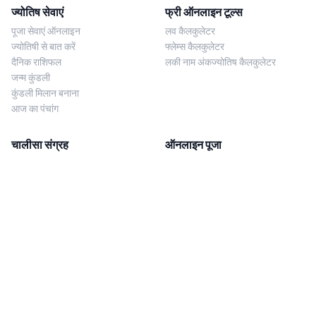
ज्योतिष सेवाएं
फ्री ऑनलाइन टूल्स
पूजा सेवाएं ऑनलाइन
लव कैलकुलेटर
ज्योतिषी से बात करें
फ्लेम्स कैलकुलेटर
दैनिक राशिफल
लकी नाम अंकज्योतिष कैलकुलेटर
जन्म कुंडली
कुंडली मिलान बनाना
आज का पंचांग
चालीसा संग्रह
ऑनलाइन पूजा
शिव चालीसा
शनि साढ़े साती पूजा
दुर्गा चालीसा
काल सर्प दोष निवारण पूजा
लक्ष्मी चालीसा
नज़र दोष शांति पूजा
शनि चालीसा
नवग्रह शांति पूजा
नवग्रह चालीसा
ब्राह्मण भोज
आरती संग्रह
हमसे संपर्क करें
Corporate Office
गणेश आरती
MYJYOTISH.COM
श्री विष्णु आरती
Indic Life Private Limited
लक्ष्मी आरती