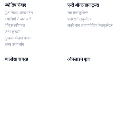
ज्योतिष सेवाएं
फ्री ऑनलाइन टूल्स
पूजा सेवाएं ऑनलाइन
लव कैलकुलेटर
ज्योतिषी से बात करें
फ्लेम्स कैलकुलेटर
दैनिक राशिफल
लकी नाम अंकज्योतिष कैलकुलेटर
जन्म कुंडली
कुंडली मिलान बनाना
आज का पंचांग
चालीसा संग्रह
ऑनलाइन पूजा
शिव चालीसा
शनि साढ़े साती पूजा
दुर्गा चालीसा
काल सर्प दोष निवारण पूजा
लक्ष्मी चालीसा
नज़र दोष शांति पूजा
शनि चालीसा
नवग्रह शांति पूजा
नवग्रह चालीसा
ब्राह्मण भोज
आरती संग्रह
हमसे संपर्क करें
Corporate Office
गणेश आरती
MYJYOTISH.COM
श्री विष्णु आरती
Indic Life Private Limited
लक्ष्मी आरती