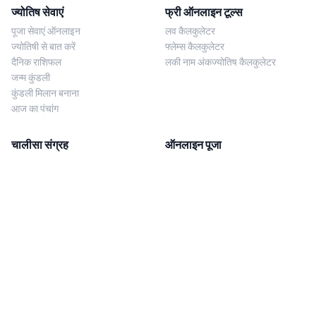
ज्योतिष सेवाएं
फ्री ऑनलाइन टूल्स
पूजा सेवाएं ऑनलाइन
लव कैलकुलेटर
ज्योतिषी से बात करें
फ्लेम्स कैलकुलेटर
दैनिक राशिफल
लकी नाम अंकज्योतिष कैलकुलेटर
जन्म कुंडली
कुंडली मिलान बनाना
आज का पंचांग
चालीसा संग्रह
ऑनलाइन पूजा
शिव चालीसा
शनि साढ़े साती पूजा
दुर्गा चालीसा
काल सर्प दोष निवारण पूजा
लक्ष्मी चालीसा
नज़र दोष शांति पूजा
शनि चालीसा
नवग्रह शांति पूजा
नवग्रह चालीसा
ब्राह्मण भोज
आरती संग्रह
हमसे संपर्क करें
Corporate Office
गणेश आरती
MYJYOTISH.COM
श्री विष्णु आरती
Indic Life Private Limited
लक्ष्मी आरती