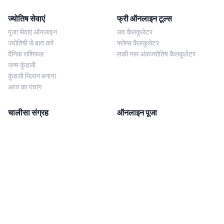
ज्योतिष सेवाएं
फ्री ऑनलाइन टूल्स
पूजा सेवाएं ऑनलाइन
लव कैलकुलेटर
ज्योतिषी से बात करें
फ्लेम्स कैलकुलेटर
दैनिक राशिफल
लकी नाम अंकज्योतिष कैलकुलेटर
जन्म कुंडली
कुंडली मिलान बनाना
आज का पंचांग
चालीसा संग्रह
ऑनलाइन पूजा
शिव चालीसा
शनि साढ़े साती पूजा
दुर्गा चालीसा
काल सर्प दोष निवारण पूजा
लक्ष्मी चालीसा
नज़र दोष शांति पूजा
शनि चालीसा
नवग्रह शांति पूजा
नवग्रह चालीसा
ब्राह्मण भोज
आरती संग्रह
हमसे संपर्क करें
Corporate Office
गणेश आरती
MYJYOTISH.COM
श्री विष्णु आरती