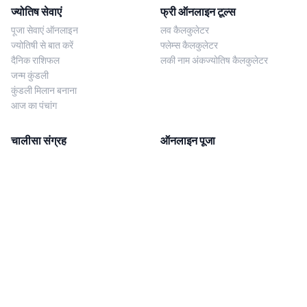
ज्योतिष सेवाएं
फ्री ऑनलाइन टूल्स
पूजा सेवाएं ऑनलाइन
लव कैलकुलेटर
ज्योतिषी से बात करें
फ्लेम्स कैलकुलेटर
दैनिक राशिफल
लकी नाम अंकज्योतिष कैलकुलेटर
जन्म कुंडली
कुंडली मिलान बनाना
आज का पंचांग
चालीसा संग्रह
ऑनलाइन पूजा
शिव चालीसा
शनि साढ़े साती पूजा
दुर्गा चालीसा
काल सर्प दोष निवारण पूजा
लक्ष्मी चालीसा
नज़र दोष शांति पूजा
शनि चालीसा
नवग्रह शांति पूजा
नवग्रह चालीसा
ब्राह्मण भोज
आरती संग्रह
हमसे संपर्क करें
Corporate Office
गणेश आरती
MYJYOTISH.COM
श्री विष्णु आरती
Indic Life Private Limited
लक्ष्मी आरती