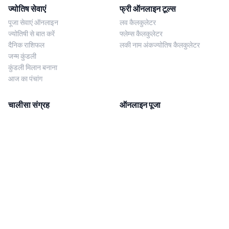
ज्योतिष सेवाएं
फ्री ऑनलाइन टूल्स
पूजा सेवाएं ऑनलाइन
लव कैलकुलेटर
ज्योतिषी से बात करें
फ्लेम्स कैलकुलेटर
दैनिक राशिफल
लकी नाम अंकज्योतिष कैलकुलेटर
जन्म कुंडली
कुंडली मिलान बनाना
आज का पंचांग
चालीसा संग्रह
ऑनलाइन पूजा
शिव चालीसा
शनि साढ़े साती पूजा
दुर्गा चालीसा
काल सर्प दोष निवारण पूजा
लक्ष्मी चालीसा
नज़र दोष शांति पूजा
शनि चालीसा
नवग्रह शांति पूजा
नवग्रह चालीसा
ब्राह्मण भोज
आरती संग्रह
हमसे संपर्क करें
Corporate Office
गणेश आरती
MYJYOTISH.COM
श्री विष्णु आरती
Indic Life Private Limited
लक्ष्मी आरती