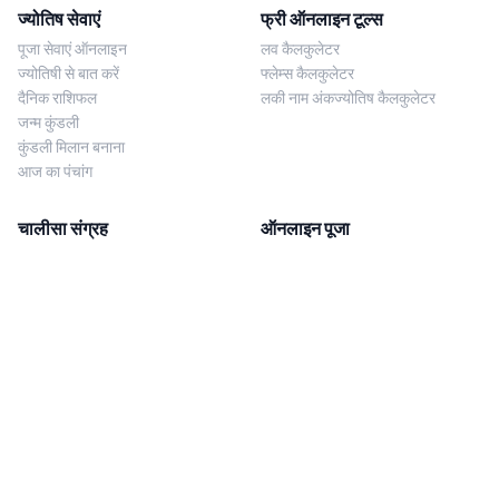
ज्योतिष सेवाएं
फ्री ऑनलाइन टूल्स
पूजा सेवाएं ऑनलाइन
लव कैलकुलेटर
ज्योतिषी से बात करें
फ्लेम्स कैलकुलेटर
दैनिक राशिफल
लकी नाम अंकज्योतिष कैलकुलेटर
जन्म कुंडली
कुंडली मिलान बनाना
आज का पंचांग
चालीसा संग्रह
ऑनलाइन पूजा
शिव चालीसा
शनि साढ़े साती पूजा
दुर्गा चालीसा
काल सर्प दोष निवारण पूजा
लक्ष्मी चालीसा
नज़र दोष शांति पूजा
शनि चालीसा
नवग्रह शांति पूजा
नवग्रह चालीसा
ब्राह्मण भोज
आरती संग्रह
हमसे संपर्क करें
Corporate Office
गणेश आरती
MYJYOTISH.COM
श्री विष्णु आरती
Indic Life Private Limited
लक्ष्मी आरती