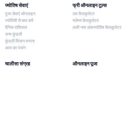
ज्योतिष सेवाएं
फ्री ऑनलाइन टूल्स
पूजा सेवाएं ऑनलाइन
लव कैलकुलेटर
ज्योतिषी से बात करें
फ्लेम्स कैलकुलेटर
दैनिक राशिफल
लकी नाम अंकज्योतिष कैलकुलेटर
जन्म कुंडली
कुंडली मिलान बनाना
आज का पंचांग
चालीसा संग्रह
ऑनलाइन पूजा
शिव चालीसा
शनि साढ़े साती पूजा
दुर्गा चालीसा
काल सर्प दोष निवारण पूजा
लक्ष्मी चालीसा
नज़र दोष शांति पूजा
शनि चालीसा
नवग्रह शांति पूजा
नवग्रह चालीसा
ब्राह्मण भोज
आरती संग्रह
हमसे संपर्क करें
Corporate Office
गणेश आरती
MYJYOTISH.COM
श्री विष्णु आरती
Indic Life Private Limited
लक्ष्मी आरती