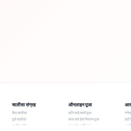
चालीसा संग्रह
ऑनलाइन पूजा
आरत
शिव चालीसा
शनि साढ़े साती पूजा
गणे
दुर्गा चालीसा
काल सर्प दोष निवारण पूजा
श्री 
लक्ष्मी चालीसा
नज़र दोष शांति पूजा
लक्ष