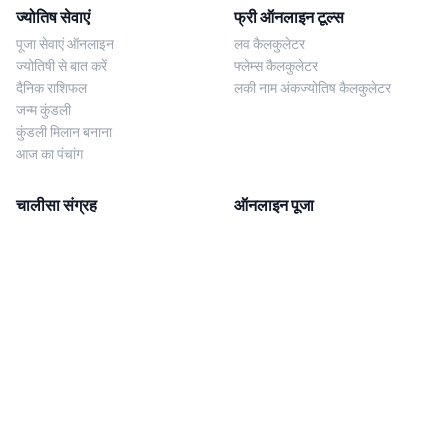
ज्योतिष सेवाएं
फ्री ऑनलाइन टूल्स
पूजा सेवाएं ऑनलाइन
लव कैलकुलेटर
ज्योतिषी से बात करें
फ्लेम्स कैलकुलेटर
दैनिक राशिफल
लकी नाम अंकज्योतिष कैलकुलेटर
जन्म कुंडली
कुंडली मिलान बनाना
आज का पंचांग
चालीसा संग्रह
ऑनलाइन पूजा
शिव चालीसा
शनि साढ़े साती पूजा
दुर्गा चालीसा
काल सर्प दोष निवारण पूजा
लक्ष्मी चालीसा
नज़र दोष शांति पूजा
शनि चालीसा
नवग्रह शांति पूजा
नवग्रह चालीसा
ब्राह्मण भोज
आरती संग्रह
हमसे संपर्क करें
Corporate Office
गणेश आरती
MYJYOTISH.COM
श्री विष्णु आरती
Indic Life Private Limited
लक्ष्मी आरती