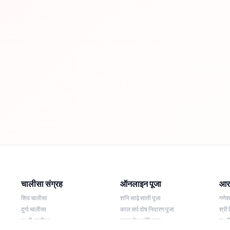
चालीसा संग्रह
ऑनलाइन पूजा
आरत
शिव चालीसा
शनि साढ़े साती पूजा
गणे
दुर्गा चालीसा
काल सर्प दोष निवारण पूजा
श्री 
लक्ष्मी चालीसा
नज़र दोष शांति पूजा
लक्ष