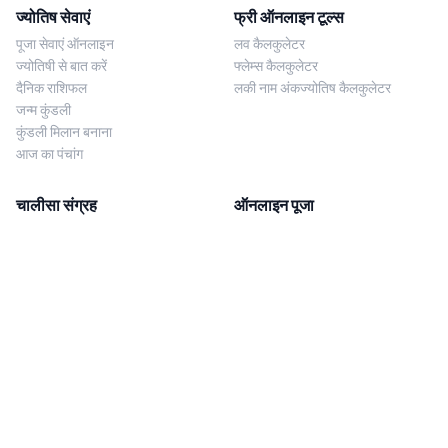
ज्योतिष सेवाएं
फ्री ऑनलाइन टूल्स
पूजा सेवाएं ऑनलाइन
लव कैलकुलेटर
ज्योतिषी से बात करें
फ्लेम्स कैलकुलेटर
दैनिक राशिफल
लकी नाम अंकज्योतिष कैलकुलेटर
जन्म कुंडली
कुंडली मिलान बनाना
आज का पंचांग
चालीसा संग्रह
ऑनलाइन पूजा
शिव चालीसा
शनि साढ़े साती पूजा
दुर्गा चालीसा
काल सर्प दोष निवारण पूजा
लक्ष्मी चालीसा
नज़र दोष शांति पूजा
शनि चालीसा
नवग्रह शांति पूजा
नवग्रह चालीसा
ब्राह्मण भोज
आरती संग्रह
हमसे संपर्क करें
Corporate Office
गणेश आरती
MYJYOTISH.COM
श्री विष्णु आरती
Indic Life Private Limited
लक्ष्मी आरती