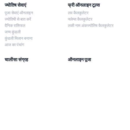
ज्योतिष सेवाएं
फ्री ऑनलाइन टूल्स
पूजा सेवाएं ऑनलाइन
लव कैलकुलेटर
ज्योतिषी से बात करें
फ्लेम्स कैलकुलेटर
दैनिक राशिफल
लकी नाम अंकज्योतिष कैलकुलेटर
जन्म कुंडली
कुंडली मिलान बनाना
आज का पंचांग
चालीसा संग्रह
ऑनलाइन पूजा
शिव चालीसा
शनि साढ़े साती पूजा
दुर्गा चालीसा
काल सर्प दोष निवारण पूजा
लक्ष्मी चालीसा
नज़र दोष शांति पूजा
शनि चालीसा
नवग्रह शांति पूजा
नवग्रह चालीसा
ब्राह्मण भोज
आरती संग्रह
हमसे संपर्क करें
Corporate Office
गणेश आरती
MYJYOTISH.COM
श्री विष्णु आरती
Indic Life Private Limited
लक्ष्मी आरती