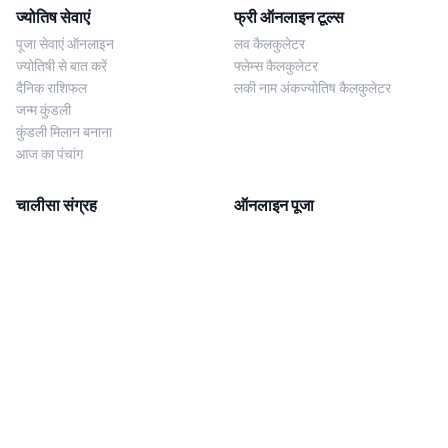
ज्योतिष सेवाएं
फ्री ऑनलाइन टूल्स
पूजा सेवाएं ऑनलाइन
लव कैलकुलेटर
ज्योतिषी से बात करें
फ्लेम्स कैलकुलेटर
दैनिक राशिफल
लकी नाम अंकज्योतिष कैलकुलेटर
जन्म कुंडली
कुंडली मिलान बनाना
आज का पंचांग
चालीसा संग्रह
ऑनलाइन पूजा
शिव चालीसा
शनि साढ़े साती पूजा
दुर्गा चालीसा
काल सर्प दोष निवारण पूजा
लक्ष्मी चालीसा
नज़र दोष शांति पूजा
शनि चालीसा
नवग्रह शांति पूजा
नवग्रह चालीसा
ब्राह्मण भोज
आरती संग्रह
हमसे संपर्क करें
Corporate Office
गणेश आरती
MYJYOTISH.COM
श्री विष्णु आरती
Indic Life Private Limited
लक्ष्मी आरती