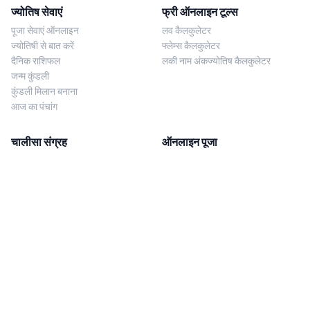
ज्योतिष सेवाएं
फ्री ऑनलाइन टूल्स
पूजा सेवाएं ऑनलाइन
लव कैलकुलेटर
ज्योतिषी से बात करें
फ्लेम्स कैलकुलेटर
दैनिक राशिफल
लकी नाम अंकज्योतिष कैलकुलेटर
जन्म कुंडली
कुंडली मिलान बनाना
आज का पंचांग
चालीसा संग्रह
ऑनलाइन पूजा
शिव चालीसा
शनि साढ़े साती पूजा
दुर्गा चालीसा
काल सर्प दोष निवारण पूजा
लक्ष्मी चालीसा
नज़र दोष शांति पूजा
शनि चालीसा
नवग्रह शांति पूजा
नवग्रह चालीसा
ब्राह्मण भोज
आरती संग्रह
हमसे संपर्क करें
Corporate Office
गणेश आरती
MYJYOTISH.COM
श्री विष्णु आरती
Indic Life Private Limited
लक्ष्मी आरती