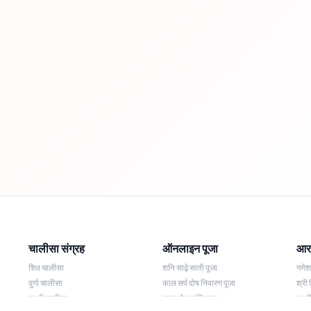
चालीसा संग्रह
ऑनलाइन पूजा
आरत
शिव चालीसा
शनि साढ़े साती पूजा
गणे
दुर्गा चालीसा
काल सर्प दोष निवारण पूजा
श्री 
लक्ष्मी चालीसा
नज़र दोष शांति पूजा
लक्ष