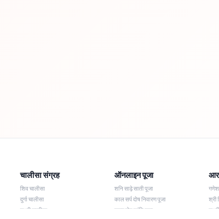
चालीसा संग्रह
ऑनलाइन पूजा
आरत
शिव चालीसा
शनि साढ़े साती पूजा
गणे
दुर्गा चालीसा
काल सर्प दोष निवारण पूजा
श्री 
लक्ष्मी चालीसा
नज़र दोष शांति पूजा
लक्ष