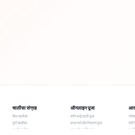
चालीसा संग्रह
ऑनलाइन पूजा
आरत
शिव चालीसा
शनि साढ़े साती पूजा
गणे
दुर्गा चालीसा
काल सर्प दोष निवारण पूजा
श्री 
लक्ष्मी चालीसा
नज़र दोष शांति पूजा
लक्ष