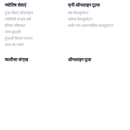
ज्योतिष सेवाएं
फ्री ऑनलाइन टूल्स
पूजा सेवाएं ऑनलाइन
लव कैलकुलेटर
ज्योतिषी से बात करें
फ्लेम्स कैलकुलेटर
दैनिक राशिफल
लकी नाम अंकज्योतिष कैलकुलेटर
जन्म कुंडली
कुंडली मिलान बनाना
आज का पंचांग
चालीसा संग्रह
ऑनलाइन पूजा
शिव चालीसा
शनि साढ़े साती पूजा
दुर्गा चालीसा
काल सर्प दोष निवारण पूजा
लक्ष्मी चालीसा
नज़र दोष शांति पूजा
शनि चालीसा
नवग्रह शांति पूजा
नवग्रह चालीसा
ब्राह्मण भोज
आरती संग्रह
हमसे संपर्क करें
Corporate Office
गणेश आरती
MYJYOTISH.COM
श्री विष्णु आरती
Indic Life Private Limited
लक्ष्मी आरती