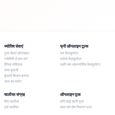
ज्योतिष सेवाएं
फ्री ऑनलाइन टूल्स
पूजा सेवाएं ऑनलाइन
लव कैलकुलेटर
ज्योतिषी से बात करें
फ्लेम्स कैलकुलेटर
दैनिक राशिफल
लकी नाम अंकज्योतिष कैलकुलेटर
जन्म कुंडली
कुंडली मिलान बनाना
आज का पंचांग
चालीसा संग्रह
ऑनलाइन पूजा
शिव चालीसा
शनि साढ़े साती पूजा
दुर्गा चालीसा
काल सर्प दोष निवारण पूजा
लक्ष्मी चालीसा
नज़र दोष शांति पूजा