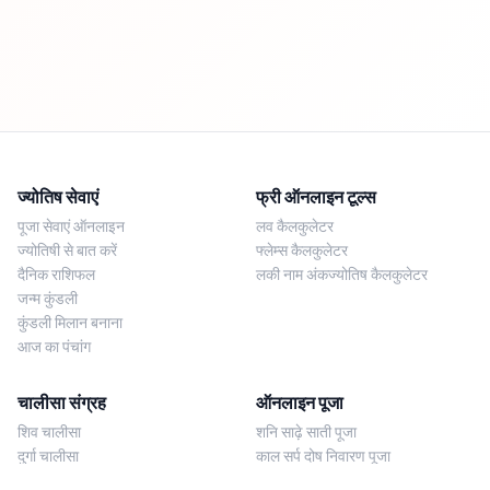
ज्योतिष सेवाएं
फ्री ऑनलाइन टूल्स
पूजा सेवाएं ऑनलाइन
लव कैलकुलेटर
ज्योतिषी से बात करें
फ्लेम्स कैलकुलेटर
दैनिक राशिफल
लकी नाम अंकज्योतिष कैलकुलेटर
जन्म कुंडली
कुंडली मिलान बनाना
आज का पंचांग
चालीसा संग्रह
ऑनलाइन पूजा
शिव चालीसा
शनि साढ़े साती पूजा
दुर्गा चालीसा
काल सर्प दोष निवारण पूजा
लक्ष्मी चालीसा
नज़र दोष शांति पूजा