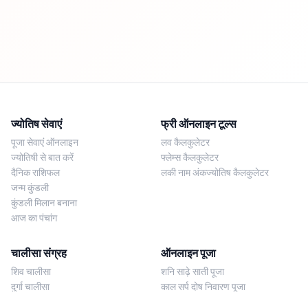
ज्योतिष सेवाएं
फ्री ऑनलाइन टूल्स
पूजा सेवाएं ऑनलाइन
लव कैलकुलेटर
ज्योतिषी से बात करें
फ्लेम्स कैलकुलेटर
दैनिक राशिफल
लकी नाम अंकज्योतिष कैलकुलेटर
जन्म कुंडली
कुंडली मिलान बनाना
आज का पंचांग
चालीसा संग्रह
ऑनलाइन पूजा
शिव चालीसा
शनि साढ़े साती पूजा
दुर्गा चालीसा
काल सर्प दोष निवारण पूजा
लक्ष्मी चालीसा
नज़र दोष शांति पूजा