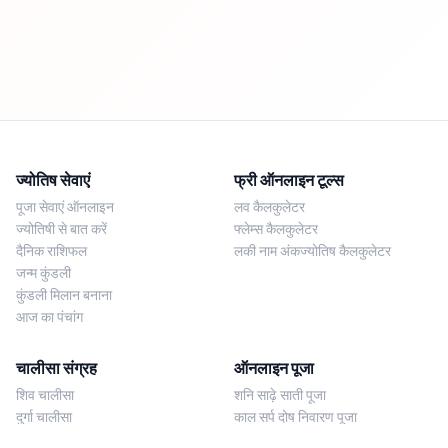
ज्योतिष सेवाएं
फ्री ऑनलाइन टूल्स
पूजा सेवाएं ऑनलाइन
लव कैलकुलेटर
ज्योतिषी से बात करें
फ्लेम्स कैलकुलेटर
दैनिक राशिफल
लकी नाम अंकज्योतिष कैलकुलेटर
जन्म कुंडली
कुंडली मिलान बनाना
आज का पंचांग
चालीसा संग्रह
ऑनलाइन पूजा
शिव चालीसा
शनि साढ़े साती पूजा
दुर्गा चालीसा
काल सर्प दोष निवारण पूजा
लक्ष्मी चालीसा
नज़र दोष शांति पूजा