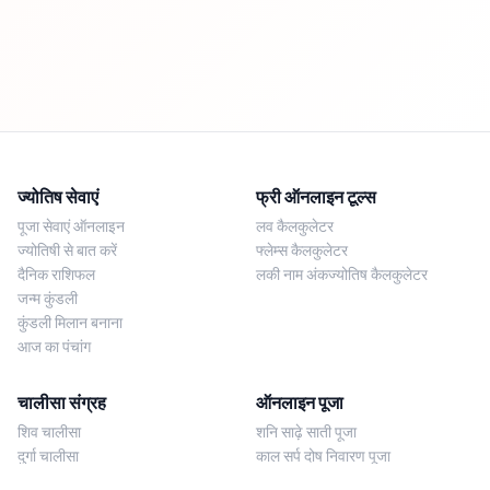
ज्योतिष सेवाएं
फ्री ऑनलाइन टूल्स
पूजा सेवाएं ऑनलाइन
लव कैलकुलेटर
ज्योतिषी से बात करें
फ्लेम्स कैलकुलेटर
दैनिक राशिफल
लकी नाम अंकज्योतिष कैलकुलेटर
जन्म कुंडली
कुंडली मिलान बनाना
आज का पंचांग
चालीसा संग्रह
ऑनलाइन पूजा
शिव चालीसा
शनि साढ़े साती पूजा
दुर्गा चालीसा
काल सर्प दोष निवारण पूजा
लक्ष्मी चालीसा
नज़र दोष शांति पूजा