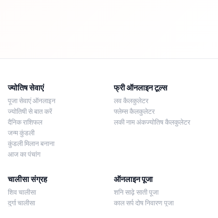
ज्योतिष सेवाएं
फ्री ऑनलाइन टूल्स
पूजा सेवाएं ऑनलाइन
लव कैलकुलेटर
ज्योतिषी से बात करें
फ्लेम्स कैलकुलेटर
दैनिक राशिफल
लकी नाम अंकज्योतिष कैलकुलेटर
जन्म कुंडली
कुंडली मिलान बनाना
आज का पंचांग
चालीसा संग्रह
ऑनलाइन पूजा
शिव चालीसा
शनि साढ़े साती पूजा
दुर्गा चालीसा
काल सर्प दोष निवारण पूजा
लक्ष्मी चालीसा
नज़र दोष शांति पूजा