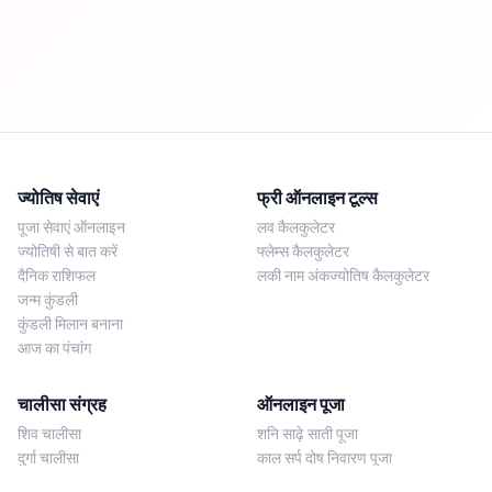
ज्योतिष सेवाएं
फ्री ऑनलाइन टूल्स
पूजा सेवाएं ऑनलाइन
लव कैलकुलेटर
ज्योतिषी से बात करें
फ्लेम्स कैलकुलेटर
दैनिक राशिफल
लकी नाम अंकज्योतिष कैलकुलेटर
जन्म कुंडली
कुंडली मिलान बनाना
आज का पंचांग
चालीसा संग्रह
ऑनलाइन पूजा
शिव चालीसा
शनि साढ़े साती पूजा
दुर्गा चालीसा
काल सर्प दोष निवारण पूजा
लक्ष्मी चालीसा
नज़र दोष शांति पूजा