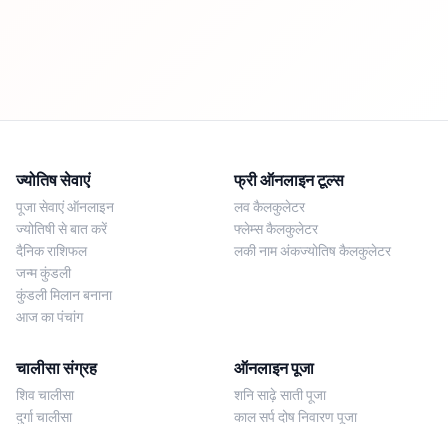
ज्योतिष सेवाएं
फ्री ऑनलाइन टूल्स
पूजा सेवाएं ऑनलाइन
लव कैलकुलेटर
ज्योतिषी से बात करें
फ्लेम्स कैलकुलेटर
दैनिक राशिफल
लकी नाम अंकज्योतिष कैलकुलेटर
जन्म कुंडली
कुंडली मिलान बनाना
आज का पंचांग
चालीसा संग्रह
ऑनलाइन पूजा
शिव चालीसा
शनि साढ़े साती पूजा
दुर्गा चालीसा
काल सर्प दोष निवारण पूजा
लक्ष्मी चालीसा
नज़र दोष शांति पूजा