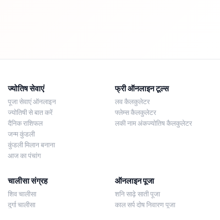
ज्योतिष सेवाएं
फ्री ऑनलाइन टूल्स
पूजा सेवाएं ऑनलाइन
लव कैलकुलेटर
ज्योतिषी से बात करें
फ्लेम्स कैलकुलेटर
दैनिक राशिफल
लकी नाम अंकज्योतिष कैलकुलेटर
जन्म कुंडली
कुंडली मिलान बनाना
आज का पंचांग
चालीसा संग्रह
ऑनलाइन पूजा
शिव चालीसा
शनि साढ़े साती पूजा
दुर्गा चालीसा
काल सर्प दोष निवारण पूजा
लक्ष्मी चालीसा
नज़र दोष शांति पूजा