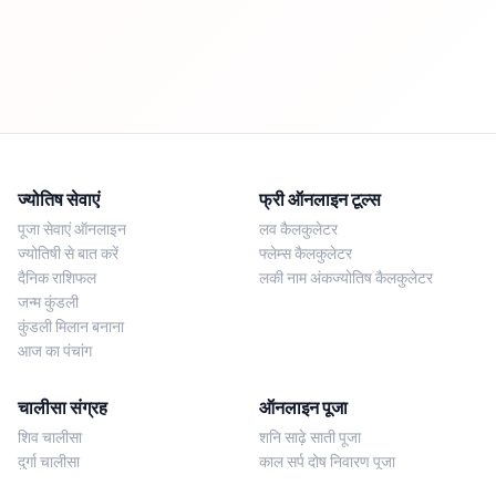
ज्योतिष सेवाएं
फ्री ऑनलाइन टूल्स
पूजा सेवाएं ऑनलाइन
लव कैलकुलेटर
ज्योतिषी से बात करें
फ्लेम्स कैलकुलेटर
दैनिक राशिफल
लकी नाम अंकज्योतिष कैलकुलेटर
जन्म कुंडली
कुंडली मिलान बनाना
आज का पंचांग
चालीसा संग्रह
ऑनलाइन पूजा
शिव चालीसा
शनि साढ़े साती पूजा
दुर्गा चालीसा
काल सर्प दोष निवारण पूजा
लक्ष्मी चालीसा
नज़र दोष शांति पूजा