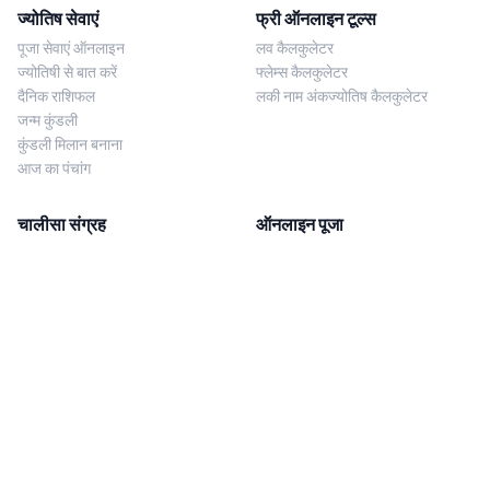
ज्योतिष सेवाएं
फ्री ऑनलाइन टूल्स
पूजा सेवाएं ऑनलाइन
लव कैलकुलेटर
ज्योतिषी से बात करें
फ्लेम्स कैलकुलेटर
दैनिक राशिफल
लकी नाम अंकज्योतिष कैलकुलेटर
जन्म कुंडली
कुंडली मिलान बनाना
आज का पंचांग
चालीसा संग्रह
ऑनलाइन पूजा
शिव चालीसा
शनि साढ़े साती पूजा
दुर्गा चालीसा
काल सर्प दोष निवारण पूजा
लक्ष्मी चालीसा
नज़र दोष शांति पूजा
शनि चालीसा
नवग्रह शांति पूजा
नवग्रह चालीसा
ब्राह्मण भोज
आरती संग्रह
हमसे संपर्क करें
Corporate Office
गणेश आरती
MYJYOTISH.COM
श्री विष्णु आरती
Indic Life Private Limited
लक्ष्मी आरती