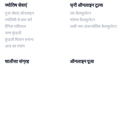
ज्योतिष सेवाएं
फ्री ऑनलाइन टूल्स
पूजा सेवाएं ऑनलाइन
लव कैलकुलेटर
ज्योतिषी से बात करें
फ्लेम्स कैलकुलेटर
दैनिक राशिफल
लकी नाम अंकज्योतिष कैलकुलेटर
जन्म कुंडली
कुंडली मिलान बनाना
आज का पंचांग
चालीसा संग्रह
ऑनलाइन पूजा
शिव चालीसा
शनि साढ़े साती पूजा
दुर्गा चालीसा
काल सर्प दोष निवारण पूजा
लक्ष्मी चालीसा
नज़र दोष शांति पूजा
शनि चालीसा
नवग्रह शांति पूजा
नवग्रह चालीसा
ब्राह्मण भोज
आरती संग्रह
हमसे संपर्क करें
Corporate Office
गणेश आरती
MYJYOTISH.COM
श्री विष्णु आरती
Indic Life Private Limited
लक्ष्मी आरती