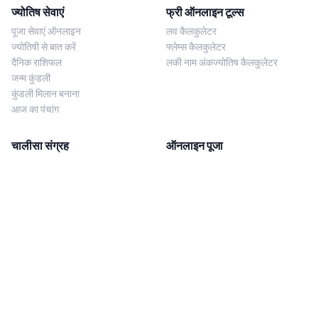
ज्योतिष सेवाएं
फ्री ऑनलाइन टूल्स
पूजा सेवाएं ऑनलाइन
लव कैलकुलेटर
ज्योतिषी से बात करें
फ्लेम्स कैलकुलेटर
दैनिक राशिफल
लकी नाम अंकज्योतिष कैलकुलेटर
जन्म कुंडली
कुंडली मिलान बनाना
आज का पंचांग
चालीसा संग्रह
ऑनलाइन पूजा
शिव चालीसा
शनि साढ़े साती पूजा
दुर्गा चालीसा
काल सर्प दोष निवारण पूजा
लक्ष्मी चालीसा
नज़र दोष शांति पूजा
शनि चालीसा
नवग्रह शांति पूजा
नवग्रह चालीसा
ब्राह्मण भोज
आरती संग्रह
हमसे संपर्क करें
Corporate Office
गणेश आरती
MYJYOTISH.COM
श्री विष्णु आरती
Indic Life Private Limited
लक्ष्मी आरती