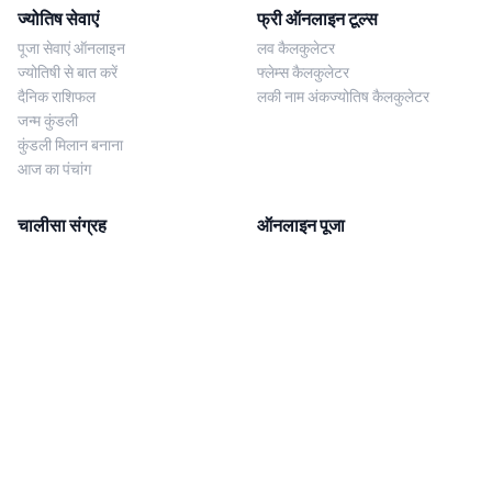
ज्योतिष सेवाएं
फ्री ऑनलाइन टूल्स
पूजा सेवाएं ऑनलाइन
लव कैलकुलेटर
ज्योतिषी से बात करें
फ्लेम्स कैलकुलेटर
दैनिक राशिफल
लकी नाम अंकज्योतिष कैलकुलेटर
जन्म कुंडली
कुंडली मिलान बनाना
आज का पंचांग
चालीसा संग्रह
ऑनलाइन पूजा
शिव चालीसा
शनि साढ़े साती पूजा
दुर्गा चालीसा
काल सर्प दोष निवारण पूजा
लक्ष्मी चालीसा
नज़र दोष शांति पूजा
शनि चालीसा
नवग्रह शांति पूजा
नवग्रह चालीसा
ब्राह्मण भोज
आरती संग्रह
हमसे संपर्क करें
Corporate Office
गणेश आरती
MYJYOTISH.COM
श्री विष्णु आरती
Indic Life Private Limited
लक्ष्मी आरती