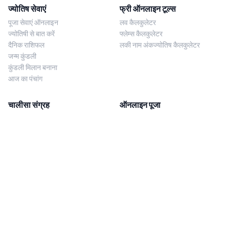
ज्योतिष सेवाएं
फ्री ऑनलाइन टूल्स
पूजा सेवाएं ऑनलाइन
लव कैलकुलेटर
ज्योतिषी से बात करें
फ्लेम्स कैलकुलेटर
दैनिक राशिफल
लकी नाम अंकज्योतिष कैलकुलेटर
जन्म कुंडली
कुंडली मिलान बनाना
आज का पंचांग
चालीसा संग्रह
ऑनलाइन पूजा
शिव चालीसा
शनि साढ़े साती पूजा
दुर्गा चालीसा
काल सर्प दोष निवारण पूजा
लक्ष्मी चालीसा
नज़र दोष शांति पूजा
शनि चालीसा
नवग्रह शांति पूजा
नवग्रह चालीसा
ब्राह्मण भोज
आरती संग्रह
हमसे संपर्क करें
Corporate Office
गणेश आरती
MYJYOTISH.COM
श्री विष्णु आरती
Indic Life Private Limited
लक्ष्मी आरती