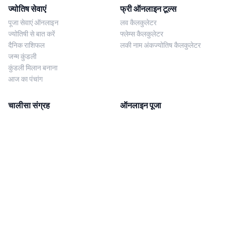
ज्योतिष सेवाएं
फ्री ऑनलाइन टूल्स
पूजा सेवाएं ऑनलाइन
लव कैलकुलेटर
ज्योतिषी से बात करें
फ्लेम्स कैलकुलेटर
दैनिक राशिफल
लकी नाम अंकज्योतिष कैलकुलेटर
जन्म कुंडली
कुंडली मिलान बनाना
आज का पंचांग
चालीसा संग्रह
ऑनलाइन पूजा
शिव चालीसा
शनि साढ़े साती पूजा
दुर्गा चालीसा
काल सर्प दोष निवारण पूजा
लक्ष्मी चालीसा
नज़र दोष शांति पूजा
शनि चालीसा
नवग्रह शांति पूजा
नवग्रह चालीसा
ब्राह्मण भोज
आरती संग्रह
हमसे संपर्क करें
Corporate Office
गणेश आरती
MYJYOTISH.COM
श्री विष्णु आरती
Indic Life Private Limited
लक्ष्मी आरती