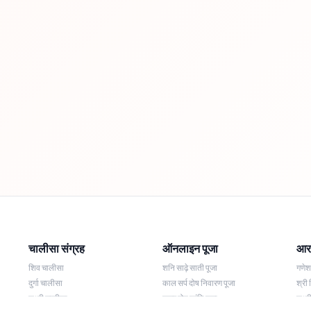
चालीसा संग्रह
ऑनलाइन पूजा
आरत
शिव चालीसा
शनि साढ़े साती पूजा
गणे
दुर्गा चालीसा
काल सर्प दोष निवारण पूजा
श्री 
लक्ष्मी चालीसा
नज़र दोष शांति पूजा
लक्ष