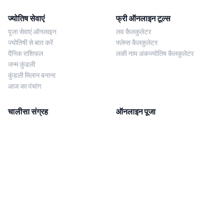
ज्योतिष सेवाएं
फ्री ऑनलाइन टूल्स
पूजा सेवाएं ऑनलाइन
लव कैलकुलेटर
ज्योतिषी से बात करें
फ्लेम्स कैलकुलेटर
दैनिक राशिफल
लकी नाम अंकज्योतिष कैलकुलेटर
जन्म कुंडली
कुंडली मिलान बनाना
आज का पंचांग
चालीसा संग्रह
ऑनलाइन पूजा
शिव चालीसा
शनि साढ़े साती पूजा
दुर्गा चालीसा
काल सर्प दोष निवारण पूजा
लक्ष्मी चालीसा
नज़र दोष शांति पूजा
शनि चालीसा
नवग्रह शांति पूजा
नवग्रह चालीसा
ब्राह्मण भोज
आरती संग्रह
हमसे संपर्क करें
Corporate Office
गणेश आरती
MYJYOTISH.COM
श्री विष्णु आरती