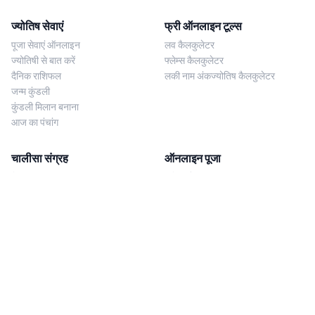
ज्योतिष सेवाएं
फ्री ऑनलाइन टूल्स
पूजा सेवाएं ऑनलाइन
लव कैलकुलेटर
ज्योतिषी से बात करें
फ्लेम्स कैलकुलेटर
दैनिक राशिफल
लकी नाम अंकज्योतिष कैलकुलेटर
जन्म कुंडली
कुंडली मिलान बनाना
आज का पंचांग
चालीसा संग्रह
ऑनलाइन पूजा
शिव चालीसा
शनि साढ़े साती पूजा
दुर्गा चालीसा
काल सर्प दोष निवारण पूजा
लक्ष्मी चालीसा
नज़र दोष शांति पूजा
शनि चालीसा
नवग्रह शांति पूजा
नवग्रह चालीसा
ब्राह्मण भोज
आरती संग्रह
हमसे संपर्क करें
Corporate Office
गणेश आरती
MYJYOTISH.COM
श्री विष्णु आरती