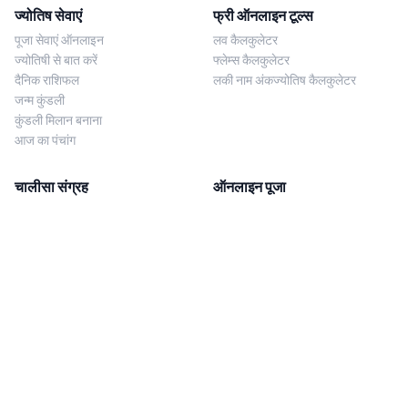
ज्योतिष सेवाएं
फ्री ऑनलाइन टूल्स
पूजा सेवाएं ऑनलाइन
लव कैलकुलेटर
ज्योतिषी से बात करें
फ्लेम्स कैलकुलेटर
दैनिक राशिफल
लकी नाम अंकज्योतिष कैलकुलेटर
जन्म कुंडली
कुंडली मिलान बनाना
आज का पंचांग
चालीसा संग्रह
ऑनलाइन पूजा
शिव चालीसा
शनि साढ़े साती पूजा
दुर्गा चालीसा
काल सर्प दोष निवारण पूजा
लक्ष्मी चालीसा
नज़र दोष शांति पूजा
शनि चालीसा
नवग्रह शांति पूजा
नवग्रह चालीसा
ब्राह्मण भोज
आरती संग्रह
हमसे संपर्क करें
Corporate Office
गणेश आरती
MYJYOTISH.COM
श्री विष्णु आरती
Indic Life Private Limited
लक्ष्मी आरती