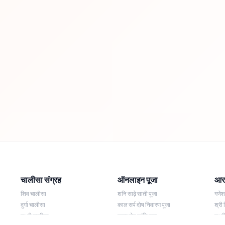
चालीसा संग्रह
ऑनलाइन पूजा
आरत
शिव चालीसा
शनि साढ़े साती पूजा
गणे
दुर्गा चालीसा
काल सर्प दोष निवारण पूजा
श्री 
लक्ष्मी चालीसा
नज़र दोष शांति पूजा
लक्ष