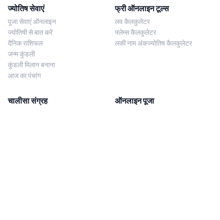
ज्योतिष सेवाएं
फ्री ऑनलाइन टूल्स
पूजा सेवाएं ऑनलाइन
लव कैलकुलेटर
ज्योतिषी से बात करें
फ्लेम्स कैलकुलेटर
दैनिक राशिफल
लकी नाम अंकज्योतिष कैलकुलेटर
जन्म कुंडली
कुंडली मिलान बनाना
आज का पंचांग
चालीसा संग्रह
ऑनलाइन पूजा
शिव चालीसा
शनि साढ़े साती पूजा
दुर्गा चालीसा
काल सर्प दोष निवारण पूजा
लक्ष्मी चालीसा
नज़र दोष शांति पूजा
शनि चालीसा
नवग्रह शांति पूजा
नवग्रह चालीसा
ब्राह्मण भोज
आरती संग्रह
हमसे संपर्क करें
Corporate Office
गणेश आरती
MYJYOTISH.COM
श्री विष्णु आरती
Indic Life Private Limited
लक्ष्मी आरती