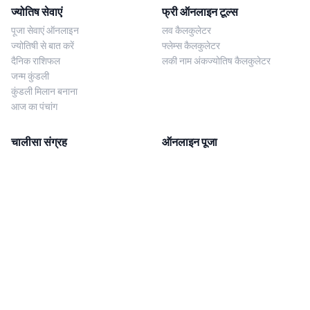
ज्योतिष सेवाएं
फ्री ऑनलाइन टूल्स
पूजा सेवाएं ऑनलाइन
लव कैलकुलेटर
ज्योतिषी से बात करें
फ्लेम्स कैलकुलेटर
दैनिक राशिफल
लकी नाम अंकज्योतिष कैलकुलेटर
जन्म कुंडली
कुंडली मिलान बनाना
आज का पंचांग
चालीसा संग्रह
ऑनलाइन पूजा
शिव चालीसा
शनि साढ़े साती पूजा
दुर्गा चालीसा
काल सर्प दोष निवारण पूजा
लक्ष्मी चालीसा
नज़र दोष शांति पूजा
शनि चालीसा
नवग्रह शांति पूजा
नवग्रह चालीसा
ब्राह्मण भोज
आरती संग्रह
हमसे संपर्क करें
Corporate Office
गणेश आरती
MYJYOTISH.COM
श्री विष्णु आरती
Indic Life Private Limited
लक्ष्मी आरती