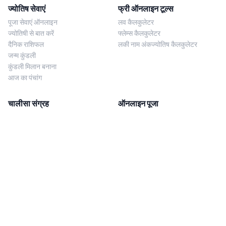
ज्योतिष सेवाएं
फ्री ऑनलाइन टूल्स
पूजा सेवाएं ऑनलाइन
लव कैलकुलेटर
ज्योतिषी से बात करें
फ्लेम्स कैलकुलेटर
दैनिक राशिफल
लकी नाम अंकज्योतिष कैलकुलेटर
जन्म कुंडली
कुंडली मिलान बनाना
आज का पंचांग
चालीसा संग्रह
ऑनलाइन पूजा
शिव चालीसा
शनि साढ़े साती पूजा
दुर्गा चालीसा
काल सर्प दोष निवारण पूजा
लक्ष्मी चालीसा
नज़र दोष शांति पूजा
शनि चालीसा
नवग्रह शांति पूजा
नवग्रह चालीसा
ब्राह्मण भोज
आरती संग्रह
हमसे संपर्क करें
Corporate Office
गणेश आरती
MYJYOTISH.COM
श्री विष्णु आरती
Indic Life Private Limited
लक्ष्मी आरती