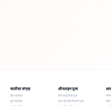
चालीसा संग्रह
ऑनलाइन पूजा
आरत
शिव चालीसा
शनि साढ़े साती पूजा
गणे
दुर्गा चालीसा
काल सर्प दोष निवारण पूजा
श्री 
लक्ष्मी चालीसा
नज़र दोष शांति पूजा
लक्ष