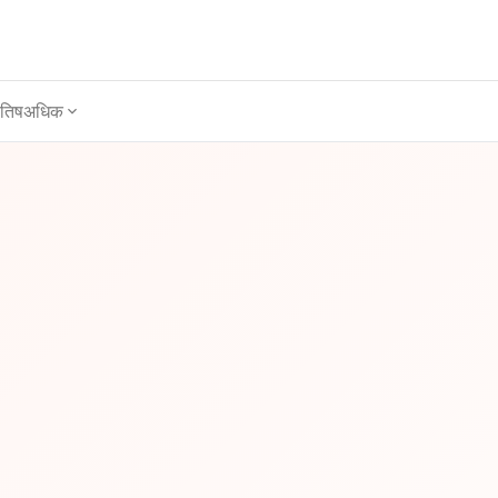
ोतिष
अधिक