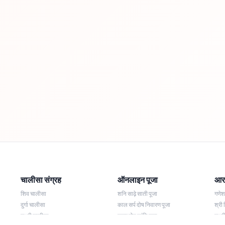
चालीसा संग्रह
ऑनलाइन पूजा
आरत
शिव चालीसा
शनि साढ़े साती पूजा
गणे
दुर्गा चालीसा
काल सर्प दोष निवारण पूजा
श्री 
लक्ष्मी चालीसा
नज़र दोष शांति पूजा
लक्ष