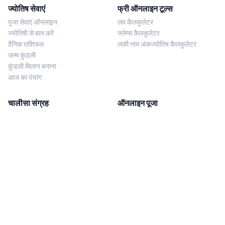
ज्योतिष सेवाएं
फ्री ऑनलाइन टूल्स
पूजा सेवाएं ऑनलाइन
लव कैलकुलेटर
ज्योतिषी से बात करें
फ्लेम्स कैलकुलेटर
दैनिक राशिफल
लकी नाम अंकज्योतिष कैलकुलेटर
जन्म कुंडली
कुंडली मिलान बनाना
आज का पंचांग
चालीसा संग्रह
ऑनलाइन पूजा
शिव चालीसा
शनि साढ़े साती पूजा
दुर्गा चालीसा
काल सर्प दोष निवारण पूजा
लक्ष्मी चालीसा
नज़र दोष शांति पूजा
शनि चालीसा
नवग्रह शांति पूजा
नवग्रह चालीसा
ब्राह्मण भोज
आरती संग्रह
हमसे संपर्क करें
Corporate Office
गणेश आरती
MYJYOTISH.COM
श्री विष्णु आरती
Indic Life Private Limited
लक्ष्मी आरती