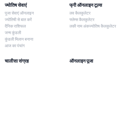
ज्योतिष सेवाएं
फ्री ऑनलाइन टूल्स
पूजा सेवाएं ऑनलाइन
लव कैलकुलेटर
ज्योतिषी से बात करें
फ्लेम्स कैलकुलेटर
दैनिक राशिफल
लकी नाम अंकज्योतिष कैलकुलेटर
जन्म कुंडली
कुंडली मिलान बनाना
आज का पंचांग
चालीसा संग्रह
ऑनलाइन पूजा
शिव चालीसा
शनि साढ़े साती पूजा
दुर्गा चालीसा
काल सर्प दोष निवारण पूजा
लक्ष्मी चालीसा
नज़र दोष शांति पूजा
शनि चालीसा
नवग्रह शांति पूजा
नवग्रह चालीसा
ब्राह्मण भोज
आरती संग्रह
हमसे संपर्क करें
Corporate Office
गणेश आरती
MYJYOTISH.COM
श्री विष्णु आरती
Indic Life Private Limited
लक्ष्मी आरती